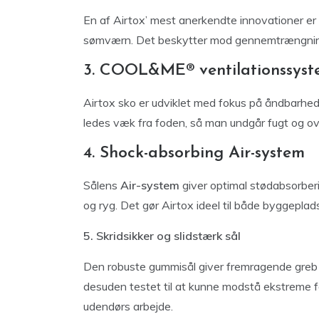
En af Airtox’ mest anerkendte innovationer er
sømværn. Det beskytter mod gennemtrængning 
3. COOL&ME® ventilationssys
Airtox sko er udviklet med fokus på åndbarhe
ledes væk fra foden, så man undgår fugt og 
4. Shock-absorbing Air-system
Sålens
Air-system
giver optimal stødabsorber
og ryg. Det gør Airtox ideel til både byggeplad
5. Skridsikker og slidstærk sål
Den robuste gummisål giver fremragende greb –
desuden testet til at kunne modstå ekstreme fo
udendørs arbejde.