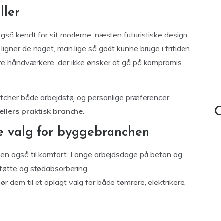
ller
også kendt for sit moderne, næsten futuristiske design.
, ligner de noget, man lige så godt kunne bruge i fritiden.
gre håndværkere, der ikke ønsker at gå på kompromis
atcher både arbejdstøj og personlige præferencer,
C
ellers praktisk branche
.
ge valg for byggebranchen
 men også til komfort. Lange arbejdsdage på beton og
 støtte og stødabsorbering.
r dem til et oplagt valg for både tømrere, elektrikere,