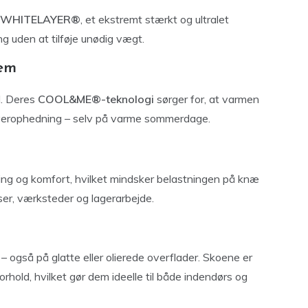
WHITELAYER®
, et ekstremt stærkt og ultralet
uden at tilføje unødig vægt.
tem
d. Deres
COOL&ME®-teknologi
sørger for, at varmen
overophedning – selv på varme sommerdage.
ing og komfort, hvilket mindsker belastningen på knæ
ser, værksteder og lagerarbejde.
 også på glatte eller olierede overflader. Skoene er
rhold, hvilket gør dem ideelle til både indendørs og