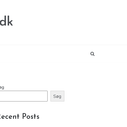
.dk
øg
Søg
ecent Posts