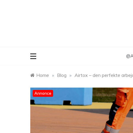
Skip
to
content
@An
Home
»
Blog
»
Airtox – den perfekte arbe
Annonce