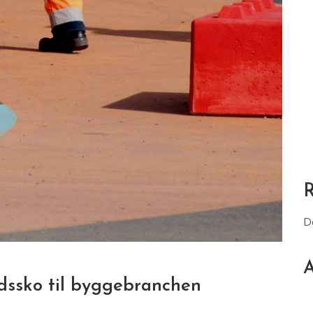
D
A
jdssko til byggebranchen