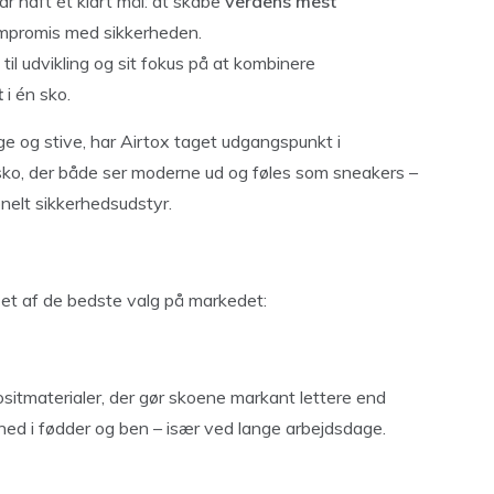
ar haft ét klart mål: at skabe
verdens mest
mpromis med sikkerheden.
til udvikling og sit fokus på at kombinere
t
i én sko.
ge og stive, har Airtox taget udgangspunkt i
 sko, der både ser moderne ud og føles som sneakers –
ionelt sikkerhedsudstyr.
m et af de bedste valg på markedet:
sitmaterialer, der gør skoene markant lettere end
thed i fødder og ben – især ved lange arbejdsdage.