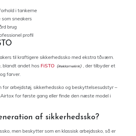
forhold i tankerne
le som sneakers
hård brug
fessionel profil
iSTO
eakers til kraftigere sikkerhedssko med ekstra tåværn.
e, blandt andet hos
FiSTO
, der tilbyder et
 og farver.
 for arbejdstøj, sikkerhedssko og beskyttelsesudstyr –
e Airtox for første gang eller finde den næste model i
 generation af sikkerhedssko?
tssko, men beskytter som en klassisk arbejdssko, så er