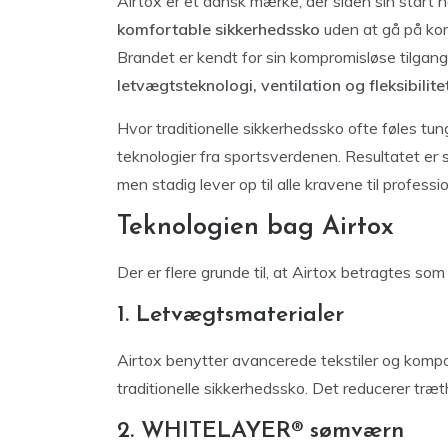
Airtox er et dansk mærke, der siden sin start h
komfortable sikkerhedssko
uden at gå på ko
Brandet er kendt for sin kompromisløse tilgang 
letvægtsteknologi, ventilation og fleksibilite
Hvor traditionelle sikkerhedssko ofte føles tun
teknologier fra sportsverdenen. Resultatet er
men stadig lever op til alle kravene til profess
Teknologien bag Airtox
Der er flere grunde til, at Airtox betragtes so
1. Letvægtsmaterialer
Airtox benytter avancerede tekstiler og kompo
traditionelle sikkerhedssko. Det reducerer træ
2. WHITELAYER® sømværn