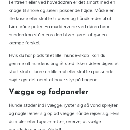
I entreen eller ved hoveddøren er det smart med en
knage til snore og seler i passende højde. Måske en
lille kasse eller skuffe til poser og håndklæder til at
tørre våde poter. En mudderzone ved døren hvor
hunden kan stå mens den bliver tørret af gør en
kæmpe forskel.
Hvis du har plads til et lille “hunde-skab” kan du
gemme alt hundens ting ét sted. Ikke nødvendigvis et
stort skab – bare en lille reol eller skuffe i passende
højde gør det nemt at have styr på tingene.
Vægge og fodpaneler
Hunde støder ind i vægge, ryster sig så vand sprøjter,
og nogle læner sig op ad vægge når de rejser sig. Hvis
du maler eller tapet-sætter, overvej at vælge
overflade der kan tåle lidt.