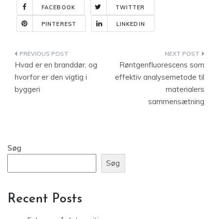
FACEBOOK
TWITTER
PINTEREST
LINKEDIN
Indlægsnavigation
Hvad er en branddør, og
Røntgenfluorescens som
hvorfor er den vigtig i
effektiv analysemetode til
byggeri
materialers
sammensætning
Søg
Søg
Recent Posts