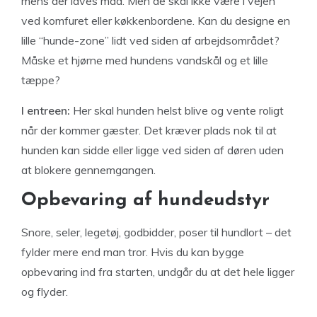
mens der laves mad. Men de skal ikke være i vejen
ved komfuret eller køkkenbordene. Kan du designe en
lille “hunde-zone” lidt ved siden af arbejdsområdet?
Måske et hjørne med hundens vandskål og et lille
tæppe?
I entreen:
Her skal hunden helst blive og vente roligt
når der kommer gæster. Det kræver plads nok til at
hunden kan sidde eller ligge ved siden af døren uden
at blokere gennemgangen.
Opbevaring af hundeudstyr
Snore, seler, legetøj, godbidder, poser til hundlort – det
fylder mere end man tror. Hvis du kan bygge
opbevaring ind fra starten, undgår du at det hele ligger
og flyder.