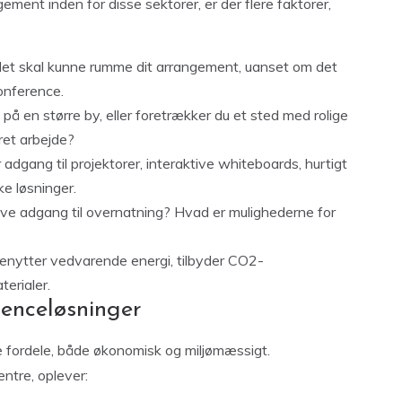
ement inden for disse sektorer, er der flere faktorer,
kalet skal kunne rumme dit arrangement, uanset om det
konference.
å en større by, eller foretrækker du et sted med rolige
ret arbejde?
er adgang til projektorer, interaktive whiteboards, hurtigt
e løsninger.
ave adgang til overnatning? Hvad er mulighederne for
benytter vedvarende energi, tilbyder CO2-
terialer.
enceløsninger
 fordele, både økonomisk og miljømæssigt.
ntre, oplever: