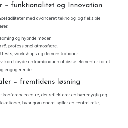
r – funktionalitet og Innovation
cefaciliteter med avanceret teknologi og fleksible
erer:
reaming og hybride møder.
en rå, professionel atmosfære.
kttests, workshops og demonstrationer.
v, kan tilbyde en kombination af disse elementer for at
 og engagerende.
ler – fremtidens løsning
ge konferencecentre, der reflekterer en bæredygtig og
ationer, hvor grøn energi spiller en central rolle,