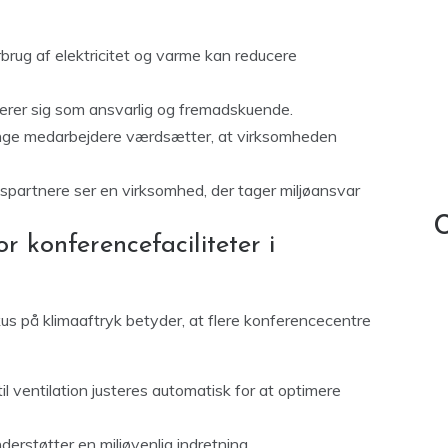
rug af elektricitet og varme kan reducere
erer sig som ansvarlig og fremadskuende.
ge medarbejdere værdsætter, at virksomheden
spartnere ser en virksomhed, der tager miljøansvar
C
r konferencefaciliteter i
us på klimaaftryk betyder, at flere konferencecentre
til ventilation justeres automatisk for at optimere
erstøtter en miljøvenlig indretning.