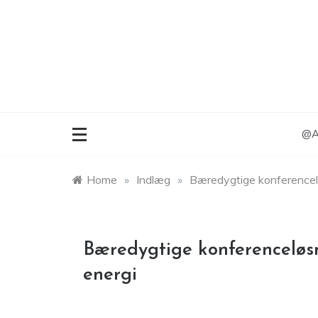
Skip
to
content
@An
Home
»
Indlæg
»
Bæredygtige konferenceløs
Bæredygtige konferenceløsni
energi