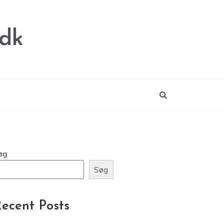
.dk
øg
Søg
ecent Posts