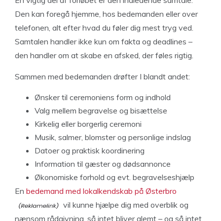
En vigtig del af forløbet er den indledende samtale.
Den kan foregå hjemme, hos bedemanden eller over
telefonen, alt efter hvad du føler dig mest tryg ved.
Samtalen handler ikke kun om fakta og deadlines –
den handler om at skabe en afsked, der føles rigtig.
Sammen med bedemanden drøfter I blandt andet:
Ønsker til ceremoniens form og indhold
Valg mellem begravelse og bisættelse
Kirkelig eller borgerlig ceremoni
Musik, salmer, blomster og personlige indslag
Datoer og praktisk koordinering
Information til gæster og dødsannonce
Økonomiske forhold og evt. begravelseshjælp
En
bedemand med lokalkendskab på Østerbro
vil kunne hjælpe dig med overblik og
nænsom rådgivning, så intet bliver glemt – og så intet