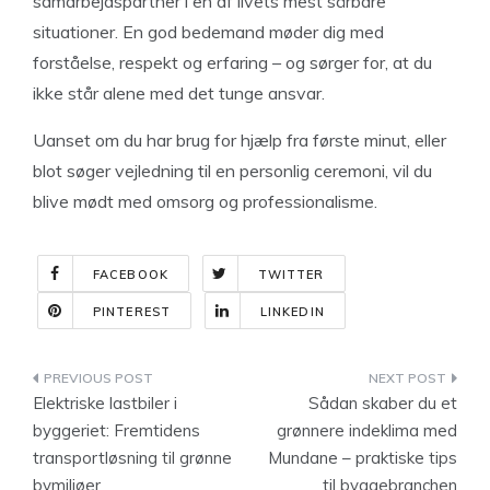
samarbejdspartner i en af livets mest sårbare
situationer. En god bedemand møder dig med
forståelse, respekt og erfaring – og sørger for, at du
ikke står alene med det tunge ansvar.
Uanset om du har brug for hjælp fra første minut, eller
blot søger vejledning til en personlig ceremoni, vil du
blive mødt med omsorg og professionalisme.
FACEBOOK
TWITTER
PINTEREST
LINKEDIN
Indlægsnavigation
Elektriske lastbiler i
Sådan skaber du et
byggeriet: Fremtidens
grønnere indeklima med
transportløsning til grønne
Mundane – praktiske tips
bymiljøer
til byggebranchen