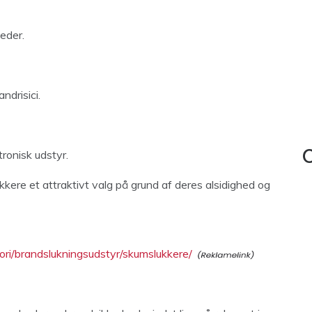
eder.
ndrisici.
tronisk udstyr.
C
ere et attraktivt valg på grund af deres alsidighed og
ri/brandslukningsudstyr/skumslukkere/