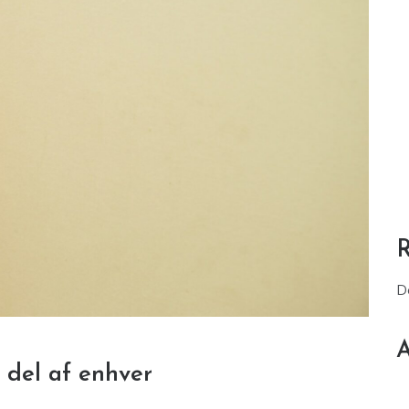
D
A
 del af enhver