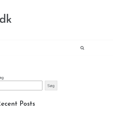
.dk
øg
Søg
ecent Posts