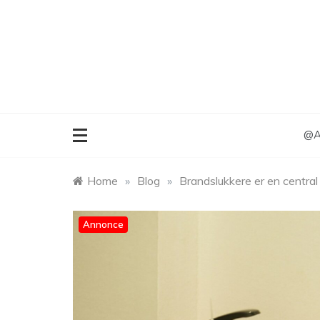
Skip
to
content
@An
Home
»
Blog
»
Brandslukkere er en central
Annonce