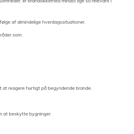
omheder, er brandsikkerhed mindst lige så relevant i
ølge af almindelige hverdagssituationer.
mråder som:
ligt at reagere hurtigt på begyndende brande.
m at beskytte bygninger.