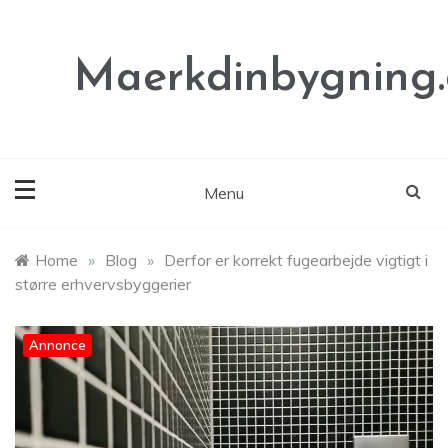
Skip
to
content
Maerkdinbygning
Menu
Home
»
Blog
»
Derfor er korrekt fugearbejde vigtigt i
større erhvervsbyggerier
Annonce