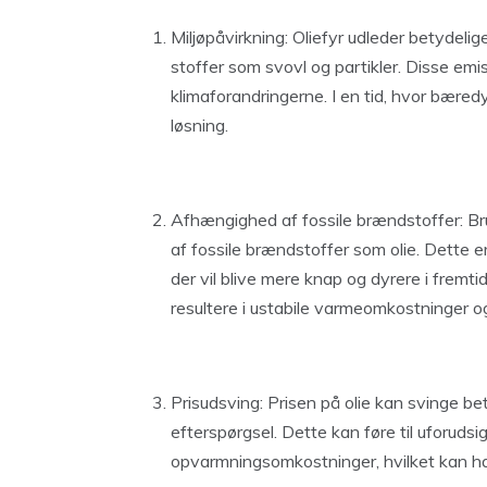
Miljøpåvirkning: Oliefyr udleder betyde
stoffer som svovl og partikler. Disse emis
klimaforandringerne. I en tid, hvor bæred
løsning.
Afhængighed af fossile brændstoffer: B
af fossile brændstoffer som olie. Dette er
der vil blive mere knap og dyrere i fremt
resultere i ustabile varmeomkostninger o
Prisudsving: Prisen på olie kan svinge be
efterspørgsel. Dette kan føre til uforudsi
opvarmningsomkostninger, hvilket kan ha