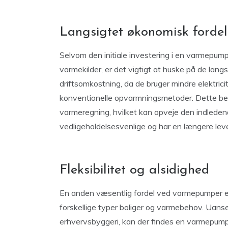
Langsigtet økonomisk fordel
Selvom den initiale investering i en varmepump
varmekilder, er det vigtigt at huske på de lan
driftsomkostning, da de bruger mindre elektric
konventionelle opvarmningsmetoder. Dette betyd
varmeregning, hvilket kan opveje den indlede
vedligeholdelsesvenlige og har en længere leve
Fleksibilitet og alsidighed
En anden væsentlig fordel ved varmepumper er d
forskellige typer boliger og varmebehov. Uanset om
erhvervsbyggeri, kan der findes en varmepumpe