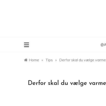
Skip
to
content
@An
Home
»
Tips
»
Derfor skal du vælge varm
Derfor skal du vælge varm