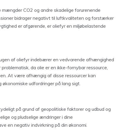
lige mængder CO2 og andre skadelige forurenende
sioner bidrager negativt til luftkvaliteten og forstærker
ygtighed er afgørende, er oliefyr en miljøbelastende
rugen af oliefyr indebærer en vedvarende afhængighed
 problematisk, da olie er en ikke-fornybar ressource,
iden. At være afhængig af disse ressourcer kan
g økonomiske udfordringer på lang sigt.
tydeligt på grund af geopolitiske faktorer og udbud og
gelige og pludselige ændringer i dine
ve en negativ indvirkning på din økonomi.