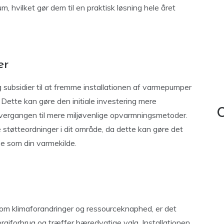
, hvilket gør dem til en praktisk løsning hele året
er
g subsidier til at fremme installationen af varmepumper
 Dette kan gøre den initiale investering mere
C
ergangen til mere miljøvenlige opvarmningsmetoder.
 støtteordninger i dit område, da dette kan gøre det
e som din varmekilde.
r som klimaforandringer og ressourceknaphed, er det
ergiforbrug og træffer bæredygtige valg. Installationen