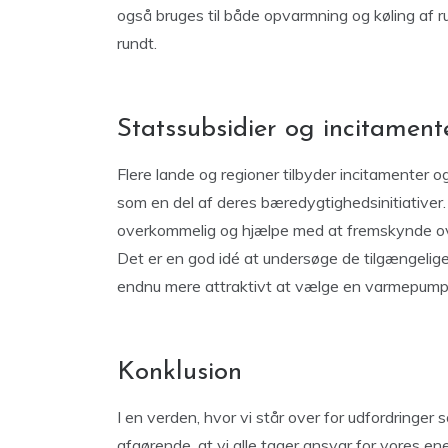
også bruges til både opvarmning og køling af rum
rundt.
Statssubsidier og incitament
Flere lande og regioner tilbyder incitamenter o
som en del af deres bæredygtighedsinitiativer.
overkommelig og hjælpe med at fremskynde ov
Det er en god idé at undersøge de tilgængelige
endnu mere attraktivt at vælge en varmepump
Konklusion
I en verden, hvor vi står over for udfordringe
afgørende, at vi alle tager ansvar for vores en