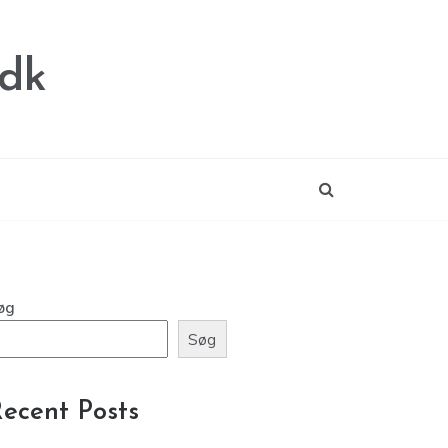
.dk
øg
Søg
ecent Posts