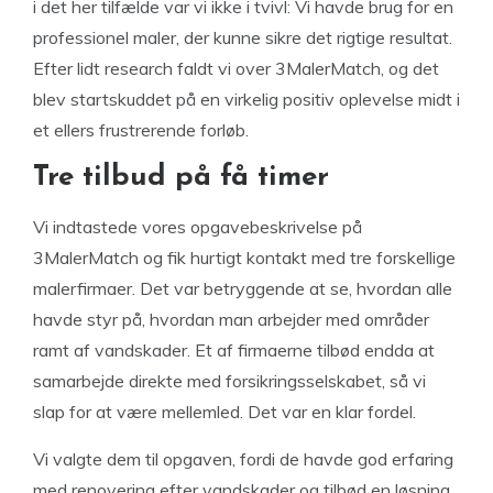
i det her tilfælde var vi ikke i tvivl: Vi havde brug for en
professionel maler, der kunne sikre det rigtige resultat.
Efter lidt research faldt vi over 3MalerMatch, og det
blev startskuddet på en virkelig positiv oplevelse midt i
et ellers frustrerende forløb.
Tre tilbud på få timer
Vi indtastede vores opgavebeskrivelse på
3MalerMatch og fik hurtigt kontakt med tre forskellige
malerfirmaer. Det var betryggende at se, hvordan alle
havde styr på, hvordan man arbejder med områder
ramt af vandskader. Et af firmaerne tilbød endda at
samarbejde direkte med forsikringsselskabet, så vi
slap for at være mellemled. Det var en klar fordel.
Vi valgte dem til opgaven, fordi de havde god erfaring
med renovering efter vandskader og tilbød en løsning,