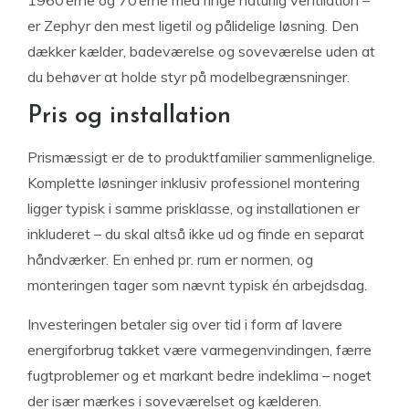
1960’erne og 70’erne med ringe naturlig ventilation –
er Zephyr den mest ligetil og pålidelige løsning. Den
dækker kælder, badeværelse og soveværelse uden at
du behøver at holde styr på modelbegrænsninger.
Pris og installation
Prismæssigt er de to produktfamilier sammenlignelige.
Komplette løsninger inklusiv professionel montering
ligger typisk i samme prisklasse, og installationen er
inkluderet – du skal altså ikke ud og finde en separat
håndværker. En enhed pr. rum er normen, og
monteringen tager som nævnt typisk én arbejdsdag.
Investeringen betaler sig over tid i form af lavere
energiforbrug takket være varmegenvindingen, færre
fugtproblemer og et markant bedre indeklima – noget
der især mærkes i soveværelset og kælderen.