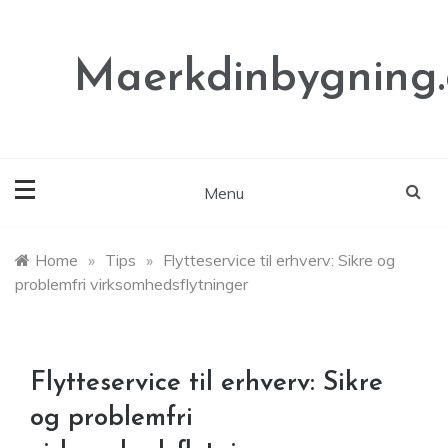
Skip
to
content
Maerkdinbygning
Menu
Home
»
Tips
»
Flytteservice til erhverv: Sikre og
problemfri virksomhedsflytninger
Flytteservice til erhverv: Sikre
og problemfri