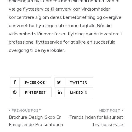
gnidningsfri flytteproces med minimal nedetid. Ved at
vælge flytteservice til erhverv kan virksomheder
koncentrere sig om deres kerneforretning og overgive
ansvaret for flytningen til erfarne fagfolk. Når din
virksomhed står over for en flytning, bør du investere i
professionel flytteservice for at sikre en succesfuld
overgang til de nye lokaler.
FACEBOOK
TWITTER
PINTEREST
LINKEDIN
Indlægsnavigation
Brochure Design: Skab En
Trends inden for luksuriøst
Fængslende Præsentation
bryllupsservice