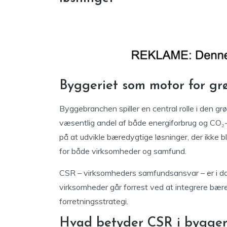
Byggeriet som motor for grø
Byggebranchen spiller en central rolle i den grø
væsentlig andel af både energiforbrug og CO₂-
på at udvikle bæredygtige løsninger, der ikke 
for både virksomheder og samfund.
CSR – virksomheders samfundsansvar – er i dag
virksomheder går forrest ved at integrere bær
forretningsstrategi.
Hvad betyder CSR i bygger