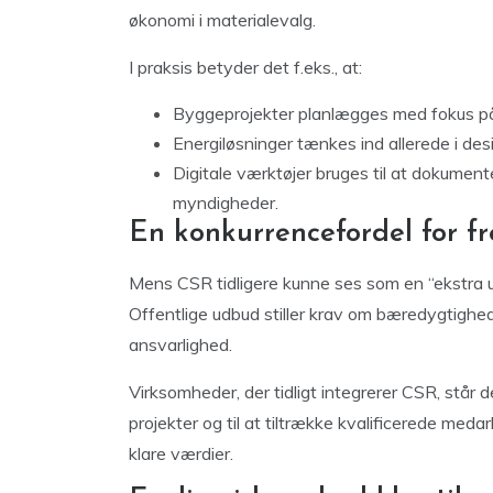
økonomi i materialevalg.
I praksis betyder det f.eks., at:
Byggeprojekter planlægges med fokus på 
Energiløsninger tænkes ind allerede i des
Digitale værktøjer bruges til at dokume
myndigheder.
En konkurrencefordel for f
Mens CSR tidligere kunne ses som en “ekstra ud
Offentlige udbud stiller krav om bæredygtighe
ansvarlighed.
Virksomheder, der tidligt integrerer CSR, står d
projekter og til at tiltrække kvalificerede med
klare værdier.