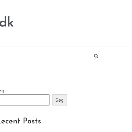
.dk
øg
Søg
ecent Posts