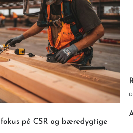
D
A
 fokus på CSR og bæredygtige