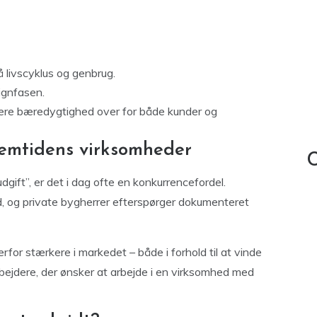
livscyklus og genbrug.
ignfasen.
ntere bæredygtighed over for både kunder og
remtidens virksomheder
C
gift”, er det i dag ofte en konkurrencefordel.
d, og private bygherrer efterspørger dokumenteret
erfor stærkere i markedet – både i forhold til at vinde
arbejdere, der ønsker at arbejde i en virksomhed med