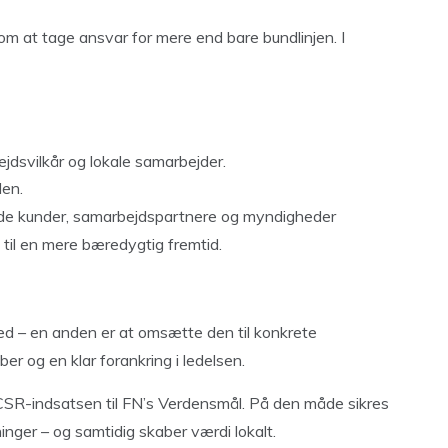
om at tage ansvar for mere end bare bundlinjen. I
ejdsvilkår og lokale samarbejder.
den.
både kunder, samarbejdspartnere og myndigheder
t til en mere bæredygtig fremtid.
hed – en anden er at omsætte den til konkrete
r og en klar forankring i ledelsen.
CSR-indsatsen til FN’s Verdensmål. På den måde sikres
ninger – og samtidig skaber værdi lokalt.