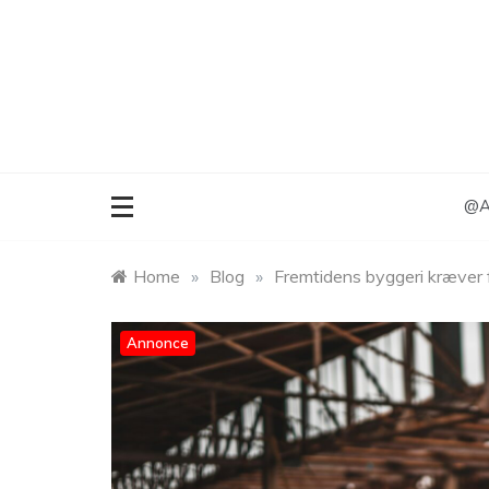
Skip
to
content
@An
Home
»
Blog
»
Fremtidens byggeri kræver 
Annonce