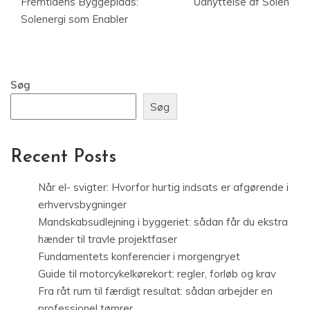
Fremtidens Byggeplads:
Udnyttelse af Solen
Solenergi som Enabler
Søg
Søg
Recent Posts
Når el- svigter: Hvorfor hurtig indsats er afgørende i
erhvervsbygninger
Mandskabsudlejning i byggeriet: sådan får du ekstra
hænder til travle projektfaser
Fundamentets konferencier i morgengryet
Guide til motorcykelkørekort: regler, forløb og krav
Fra råt rum til færdigt resultat: sådan arbejder en
professionel tømrer