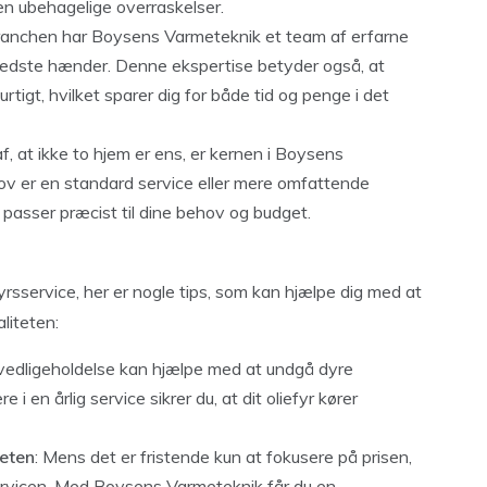
den ubehagelige overraskelser.
branchen har Boysens Varmeteknik et team af erfarne
 de bedste hænder. Denne ekspertise betyder også, at
tigt, hvilket sparer dig for både tid og penge i det
af, at ikke to hjem er ens, er kernen i Boysens
ov er en standard service eller mere omfattende
r passer præcist til dine behov og budget.
efyrsservice, her er nogle tips, som kan hjælpe dig med at
liteten:
vedligeholdelse kan hjælpe med at undgå dyre
i en årlig service sikrer du, at dit oliefyr kører
teten
: Mens det er fristende kun at fokusere på prisen,
 servicen. Med Boysens Varmeteknik får du en