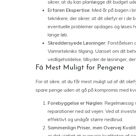
sikrer, at du kan planlægge dit budget u
Erfaren Ekspertise
: Med år på bagen i 
teknikere, der sikrer, at dit oliefyr er i
eventuelle problemer opdages og løses hur
lange løb.
Skreddersyede Løsninger
: Forståelsen 
Varmetekniks tilgang. Uanset om dit beh
vedligeholdelse, tilbyder de løsninger, de
Få Mest Muligt for Pengene
For at sikre, at du får mest muligt ud af dit oli
spare penge uden at gå på kompromis med kva
Forebyggelse er Nøglen
: Regelmæssig 
reparationer ned ad vejen. Ved at investere 
effektivt og undgår større nedbrud.
Sammenlign Priser, men Overvej Kvali
er det vigtigt at overveje kvaliteten af