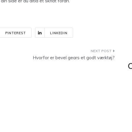
n side er du altid et skridt foran.
PINTEREST
LINKEDIN
Hvorfor er bevel gears et godt værktøj?
C