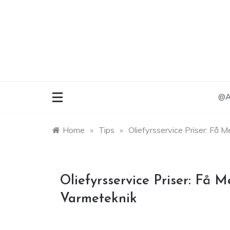
Skip
to
content
@An
Home
»
Tips
»
Oliefyrsservice Priser: Få
Oliefyrsservice Priser: Få 
Varmeteknik