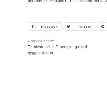
din komfort. Med den rette servicepartner ved di
FACEBOOK
TWITTER
Indlægsnavigation
Totalentreprise: En komplet guide til
byggeprojekter