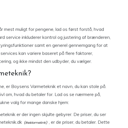
år mest muligt for pengene, lad os først forstå, hvad
ard service inkluderer kontrol og justering af brænderen,
 styringsfunktioner samt en generel gennemgang for at
e services kan variere baseret på flere faktorer,
ering, og ikke mindst den udbyder, du vælger.
meteknik?
ne, er Boysens Varmeteknik et navn, du kan stole på.
tvivl om, hvad du betaler for. Lad os se nærmere på,
rukne valg for mange danske hjem:
eknik er der ingen skjulte gebyrer. De priser, du ser
eteknik.dk
, er de priser, du betaler. Dette