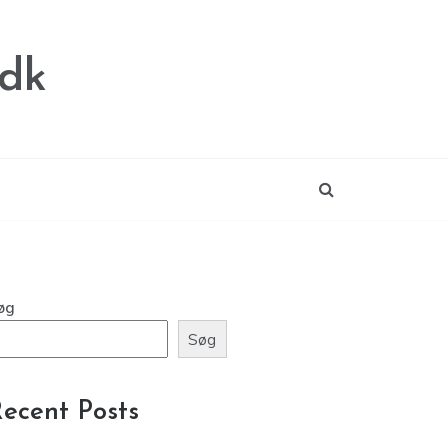
.dk
øg
Søg
ecent Posts