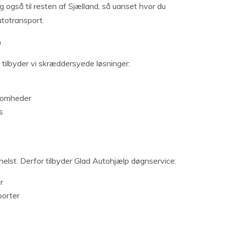
også til resten af Sjælland, så uanset hvor du
utotransport.
n
r tilbyder vi skræddersyede løsninger:
ksomheder
s
elst. Derfor tilbyder Glad Autohjælp døgnservice:
r
porter