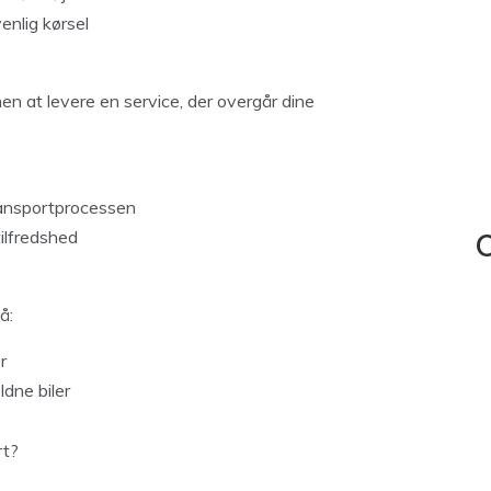
enlig kørsel
men at levere en service, der overgår dine
ansportprocessen
tilfredshed
C
å:
r
ldne biler
rt?