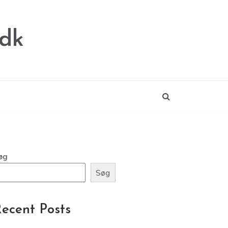
.dk
øg
Søg
ecent Posts