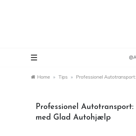
Skip
to
content
@An
Home
»
Tips
»
Professionel Autotransport:
Professionel Autotransport:
med Glad Autohjælp