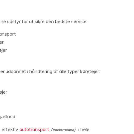
e udstyr for at sikre den bedste service:
ransport
er
øjer
r uddannet i håndtering af alle typer køretøjer:
øjer
Sjælland
g effektiv
autotransport
i hele