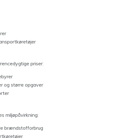
rer
ansportkøretøjer
rrencedygtige priser:
ebyrer
er og større opgaver
orter
es miljøpåvirkning:
re brændstofforbrug
rtkøretøjer