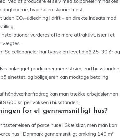
hed
: Ved at producere el selv med solpaneler mindskes
 i dagtimerne, hvor solen skinner mest.
tet uden CO₂-udledning i drift – en direkte indsats mod
illing.
installationer vurderes ofte mere attraktivt, især i et
r vægtes.
er
: Solcellepaneler har typisk en levetid på 25–30 år og
Hvis anlægget producerer mere strøm, end husstanden
på elnettet, og boligejeren kan modtage betaling
 af håndværkerfradrag kan man trække arbejdslønnen
p til 8.600 kr. per voksen i husstanden.
ingen for et gennemsnitligt hus?
snitsstørrelsen af parcelhuse i Skælskør, men man kan
 parcelhus i Danmark gennemsnitligt omkring 140 m²