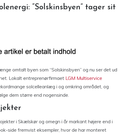
lenergi: “Solskinsbyen” tager sit
 længe omtalt byen som “Solskinsbyen” og nu ser det ud
navnet. Lokalt entreprenørfirmaet
LGM Multiservice
t rekordmange solcelleanlæg i og omkring området, og
 ifølge dem større end nogensinde.
jekter
projekter i Skælskør og omegn i år markant højere end i
ook-side fremvist eksempler, hvor de har monteret