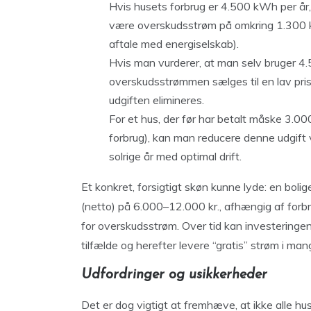
Hvis husets forbrug er 4.500 kWh per år,
være overskudsstrøm på omkring 1.300 k
aftale med energiselskab).
Hvis man vurderer, at man selv bruger 4.
overskudsstrømmen sælges til en lav pris 
udgiften elimineres.
For et hus, der før har betalt måske 3.000–
forbrug), kan man reducere denne udgift 
solrige år med optimal drift.
Et konkret, forsigtigt skøn kunne lyde: en bol
(netto) på 6.000–12.000 kr., afhængig af forb
for overskudsstrøm. Over tid kan investeringe
tilfælde og herefter levere “gratis” strøm i man
Udfordringer og usikkerheder
Det er dog vigtigt at fremhæve, at ikke alle hus