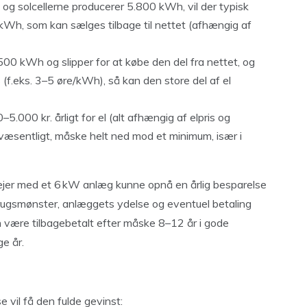
 og solcellerne producerer 5.800 kWh, vil der typisk
Wh, som kan sælges tilbage til nettet (afhængig af
500 kWh og slipper for at købe den del fra nettet, og
(f.eks. 3–5 øre/kWh), så kan den store del af el
5.000 kr. årligt for el (alt afhængig af elpris og
væsentligt, måske helt ned mod et minimum, især i
igejer med et 6 kW anlæg kunne opnå en årlig besparelse
rugsmønster, anlæggets ydelse og eventuel betaling
n være tilbagebetalt efter måske 8–12 år i gode
ge år.
e vil få den fulde gevinst: