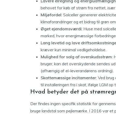
Lavere elregning og energiuafhængig
behovet for køb af strøm fra nettet, især
Miljøfordel
: Solceller genererer elektrici
klimaforandringer og et bidrag til grøn omst
Øget ejendomsværdi
: Huse med solcelle
marked, hvor energimæssige forbedringe
Lang levetid og lave driftsomkostning
kræver kun minimal vedligeholdelse.
Mulighed for salg af overskudsstrøm
: 
bruger, kan det overskydende sendes ud 
(afhængig af el-leverandørens ordning).
Skattemæssige incitamenter
: Ved brug
til installeringen fra i skat, ifølge LGM o
Hvad betyder det på strømregn
Der findes ingen specifik statistik for gennem
bruge landstal som pejlemærke. I 2016 var et