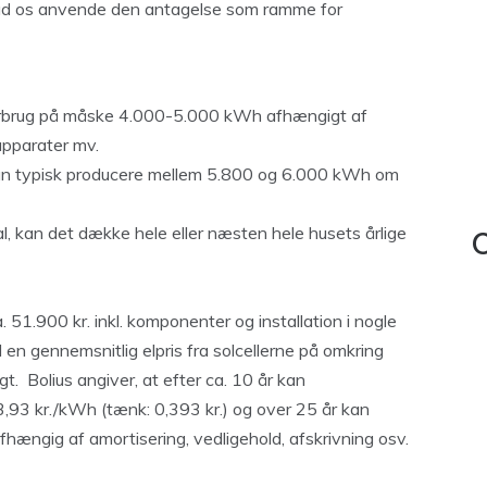
Lad os anvende den antagelse som ramme for
lforbrug på måske 4.000-5.000 kWh afhængigt af
pparater mv.
an typisk producere mellem 5.800 og 6.000 kWh om
l, kan det dække hele eller næsten hele husets årlige
C
. 51.900 kr. inkl. komponenter og installation i nogle
l en gennemsnitlig elpris fra solcellerne på omkring
t. Bolius angiver, at efter ca. 10 år kan
,93 kr./kWh (tænk: 0,393 kr.) og over 25 år kan
fhængig af amortisering, vedligehold, afskrivning osv.