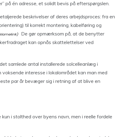
er” på én adresse, et solidt bevis på efterspørgslen.
aljerede beskrivelser af deres arbejdsproces: fra en
rientering) til korrekt montering, kabelføring og
De gør opmærksom på, at de benytter
erfradraget kan opnås skattelettelser ved
det samlede antal installerede solcelleanlæg i
 voksende interesse i lokalområdet kan man med
ste par år bevæger sig i retning af at blive en
 kun i stolthed over byens navn, men i reelle fordele