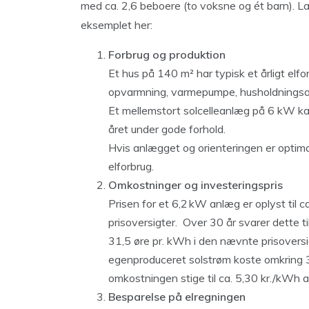
med ca. 2,6 beboere (to voksne og ét barn). 
eksemplet her:
Forbrug og produktion
Et hus på 140 m² har typisk et årligt e
opvarmning, varmepumpe, husholdningsa
Et mellemstort solcelleanlæg på 6 kW k
året under gode forhold.
Hvis anlægget og orienteringen er optima
elforbrug.
Omkostninger og investeringspris
Prisen for et 6,2 kW anlæg er oplyst til ca
prisoversigter. Over 30 år svarer dette ti
31,5 øre pr. kWh i den nævnte prisoversig
egenproduceret solstrøm koste omkring 3
omkostningen stige til ca. 5,30 kr./kWh a
Besparelse på elregningen