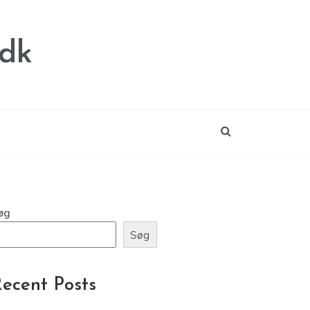
.dk
øg
Søg
ecent Posts