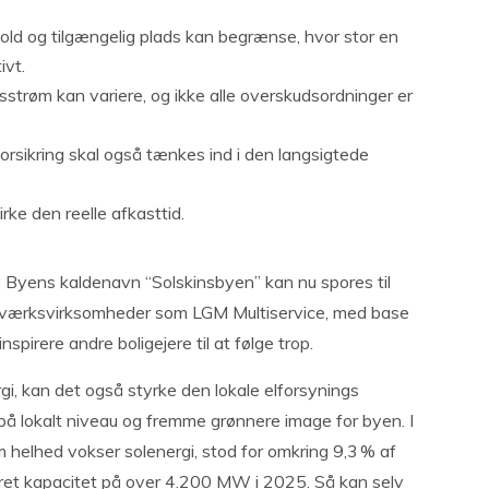
old og tilgængelig plads kan begrænse, hvor stor en
ivt.
dsstrøm kan variere, og ikke alle overskudsordninger er
forsikring skal også tænkes ind i den langsigtede
rke den reelle afkasttid.
: Byens kaldenavn “Solskinsbyen” kan nu spores til
åndværksvirksomheder som LGM Multiservice, med base
spirere andre boligejere til at følge trop.
gi, kan det også styrke den lokale elforsynings
å lokalt niveau og fremme grønnere image for byen. I
 helhed vokser solenergi, stod for omkring 9,3 % af
eret kapacitet på over 4.200 MW i 2025. Så kan selv