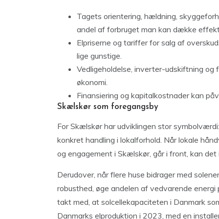
Tagets orientering, hældning, skyggeforh
andel af forbruget man kan dække effekt
Elpriserne og tariffer for salg af oversku
lige gunstige.
Vedligeholdelse, inverter-udskiftning og 
økonomi.
Finansiering og kapitalkostnader kan påvi
Skælskør som foregangsby
For Skælskør har udviklingen stor symbolværdi
konkret handling i lokalforhold. Når lokale h
og engagement i Skælskør, går i front, kan det in
Derudover, når flere huse bidrager med solener
robusthed, øge andelen af vedvarende energi p
takt med, at solcellekapaciteten i Danmark som
Danmarks elproduktion i 2023, med en install