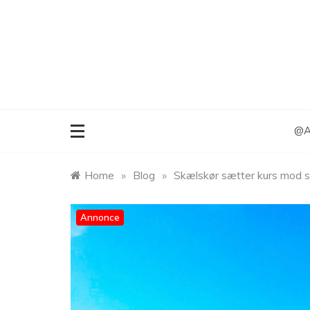
Skip
to
content
@An
Home
»
Blog
»
Skælskør sætter kurs mod so
Annonce