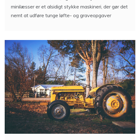
minilæsser er et alsidigt stykke maskineri, der gør det
nemt at udføre tunge løfte- og graveopgaver