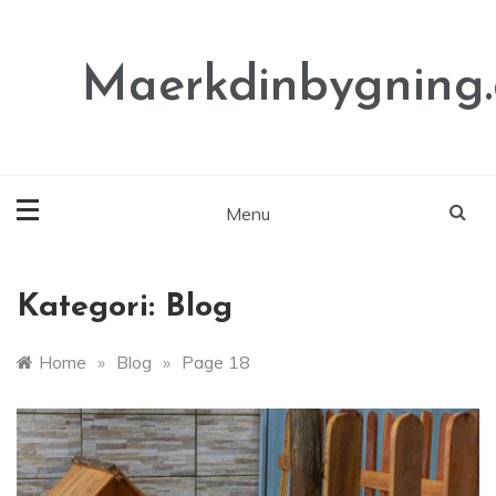
Skip
to
content
Maerkdinbygning
Menu
Kategori:
Blog
Home
»
Blog
»
Page 18