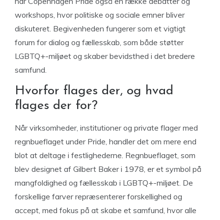
har Copenhagen Pride også en række debatter og
workshops, hvor politiske og sociale emner bliver
diskuteret. Begivenheden fungerer som et vigtigt
forum for dialog og fællesskab, som både støtter
LGBTQ+-miljøet og skaber bevidsthed i det bredere
samfund.
Hvorfor flages der, og hvad
flages der for?
Når virksomheder, institutioner og private flager med
regnbueflaget under Pride, handler det om mere end
blot at deltage i festlighederne. Regnbueflaget, som
blev designet af Gilbert Baker i 1978, er et symbol på
mangfoldighed og fællesskab i LGBTQ+-miljøet. De
forskellige farver repræsenterer forskellighed og
accept, med fokus på at skabe et samfund, hvor alle