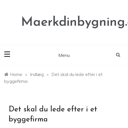
Skip
to
content
Maerkdinbygning
Menu
Home
»
Indlæg
»
Det skal du lede efter i et
byggefirma
Det skal du lede efter i et
byggefirma