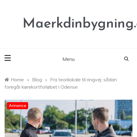
Skip
to
content
Maerkdinbygning
Menu
Home
»
Blog
»
Fra teorilokale til ringvej: sådan
foregår kørekortforløbet i Odense
Annonce