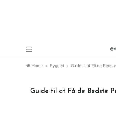
Skip
to
content
@An
Home
»
Byggeri
»
Guide til at Få de Bedste
Guide til at Få de Bedste Pr