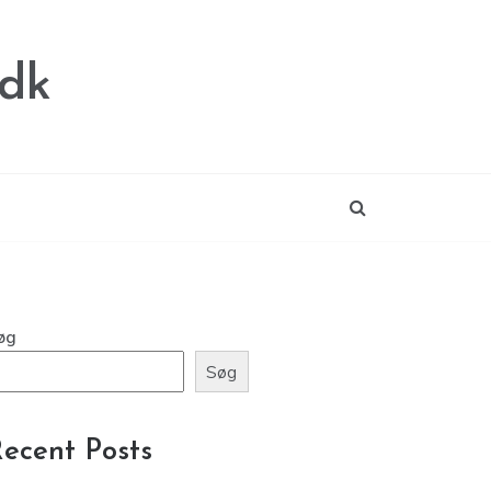
.dk
øg
Søg
ecent Posts