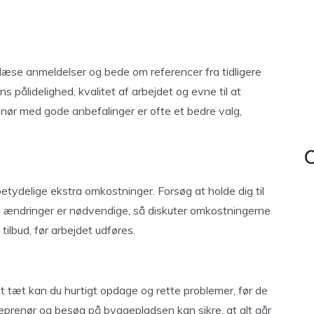
u læse anmeldelser og bede om referencer fra tidligere
 pålidelighed, kvalitet af arbejdet og evne til at
nør med gode anbefalinger er ofte et bedre valg,
C
tydelige ekstra omkostninger. Forsøg at holde dig til
s ændringer er nødvendige, så diskuter omkostningerne
tilbud, før arbejdet udføres.
et tæt kan du hurtigt opdage og rette problemer, før de
prenør og besøg på byggepladsen kan sikre, at alt går