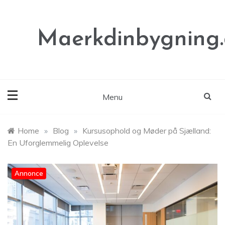
Skip
to
content
Maerkdinbygning
Menu
Home
»
Blog
»
Kursusophold og Møder på Sjælland:
En Uforglemmelig Oplevelse
Annonce