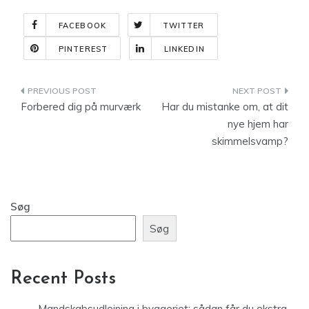
FACEBOOK
TWITTER
PINTEREST
LINKEDIN
Indlægsnavigation
Forbered dig på murværk
Har du mistanke om, at dit
nye hjem har
skimmelsvamp?
Søg
Søg
Recent Posts
Mandskabsudlejning i byggeriet: sådan får du ekstra