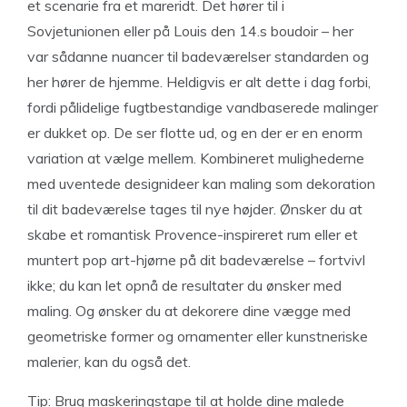
et scenarie fra et mareridt. Det hører til i
Sovjetunionen eller på Louis den 14.s boudoir – her
var sådanne nuancer til badeværelser standarden og
her hører de hjemme. Heldigvis er alt dette i dag forbi,
fordi pålidelige fugtbestandige vandbaserede malinger
er dukket op. De ser flotte ud, og en der er en enorm
variation at vælge mellem. Kombineret mulighederne
med uventede designideer kan maling som dekoration
til dit badeværelse tages til nye højder. Ønsker du at
skabe et romantisk Provence-inspireret rum eller et
muntert pop art-hjørne på dit badeværelse – fortvivl
ikke; du kan let opnå de resultater du ønsker med
maling. Og ønsker du at dekorere dine vægge med
geometriske former og ornamenter eller kunstneriske
malerier, kan du også det.
Tip: Brug maskeringstape til at holde dine malede