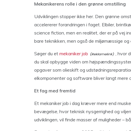
Mekanikerens rolle i den grønne omstilling
Udviklingen stopper ikke her. Den grønne omst
accelererer forandringen i faget. Elbiler, brint
science fiction, men en realitet, der er på vej 
bare teknikken, men også de miljømæssige og e
Søger du et
mekaniker job
, hvor 
du skal opbygge viden om højspændingssystem
opgaver som olieskift og udstødningsreparation
elkomponenter og software bliver langt mere c
Et fag med fremtid
Et mekaniker job i dag kræver mere end muskelkr
bevægelse, hvor teknisk nysgerrighed og viljen
udviklingen, vil finde masser af muligheder – b