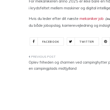
For mekanikeren anno 2025 er ikke bare en hån
i krydsfeltet mellem maskiner og digital intellig
Hvis du leder efter dit næste
mekaniker job
du både jobopslag, karrierevejledning og indsig
FACEBOOK
TWITTER
Indlægsnavigation
Oplev friheden og charmen ved campinghytter 
en campingplads midtjylland