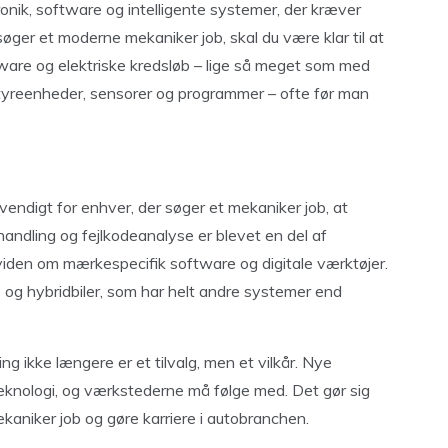
ronik, software og intelligente systemer, der kræver
søger et moderne mekaniker job, skal du være klar til at
are og elektriske kredsløb – lige så meget som med
 styreenheder, sensorer og programmer – ofte før man
vendigt for enhver, der søger et mekaniker job, at
ndling og fejlkodeanalyse er blevet en del af
den om mærkespecifik software og digitale værktøjer.
og hybridbiler, som har helt andre systemer end
ng ikke længere er et tilvalg, men et vilkår. Nye
eknologi, og værkstederne må følge med. Det gør sig
ekaniker job og gøre karriere i autobranchen.