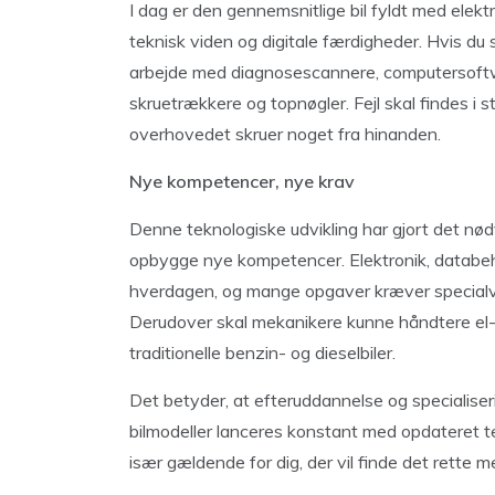
I dag er den gennemsnitlige bil fyldt med elekt
teknisk viden og digitale færdigheder. Hvis du 
arbejde med diagnosescannere, computersoftw
skruetrækkere og topnøgler. Fejl skal findes i
overhovedet skruer noget fra hinanden.
Nye kompetencer, nye krav
Denne teknologiske udvikling har gjort det nød
opbygge nye kompetencer. Elektronik, databeha
hverdagen, og mange opgaver kræver specialvi
Derudover skal mekanikere kunne håndtere el- 
traditionelle benzin- og dieselbiler.
Det betyder, at efteruddannelse og specialiseri
bilmodeller lanceres konstant med opdateret t
især gældende for dig, der vil finde det rette m