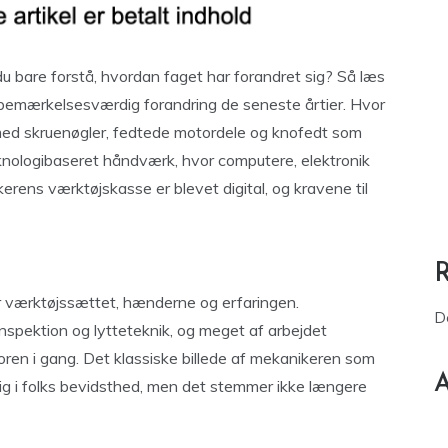
il du bare forstå, hvordan faget har forandret sig? Så læs
emærkelsesværdig forandring de seneste årtier. Hvor
e med skruenøgler, fedtede motordele og knofedt som
teknologibaseret håndværk, hvor computere, elektronik
ikerens værktøjskasse er blevet digital, og kravene til
r værktøjssættet, hænderne og erfaringen.
D
inspektion og lytteteknik, og meget af arbejdet
oren i gang. Det klassiske billede af mekanikeren som
A
adig i folks bevidsthed, men det stemmer ikke længere