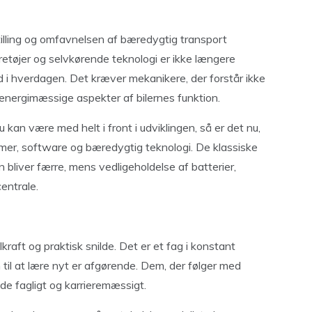
illing og omfavnelsen af bæredygtig transport
køretøjer og selvkørende teknologi er ikke længere
ind i hverdagen. Det kræver mekanikere, der forstår ikke
nergimæssige aspekter af bilernes funktion.
du kan være med helt i front i udviklingen, så er det nu,
er, software og bæredygtig teknologi. De klassiske
 bliver færre, mens vedligeholdelse af batterier,
entrale.
aft og praktisk snilde. Det er et fag i konstant
 til at lære nyt er afgørende. Dem, der følger med
åde fagligt og karrieremæssigt.