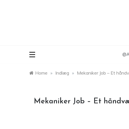
Skip
to
content
@An
Home
»
Indlæg
»
Mekaniker Job – Et håndvæ
Mekaniker Job – Et håndvær