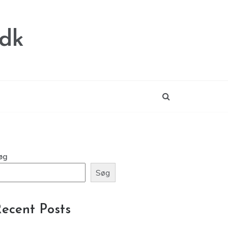
.dk
øg
Søg
ecent Posts