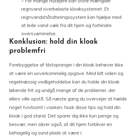
– For mange husejere kan store mængder
regnvand overbelaste kloaksystemet. Et
regnvandshåndteringssystem kan hjælpe med
at lede vand væk fra dit hjem og forhindre
oversvømmelse.
Konklusion: hold din kloak
problemfri
Forebyggelse af tilstopninger i din kloak behøver ikke
at være en uoverkommelig opgave. Med lidt viden og
regelmæssig vedligeholdelse kan du holde din kloak
løbende frit og undgå mange af de problemer, der
ellers ville opstå. Så næste gang du overvejer at hælde
noget tvivlsomt i vasken, husk disse tips og hold din
kloak i god stand. Det sparer dig ikke kun penge og
besvær, men sikrer også, at dit hjem forbliver en
behagelig og sund plads at være i.