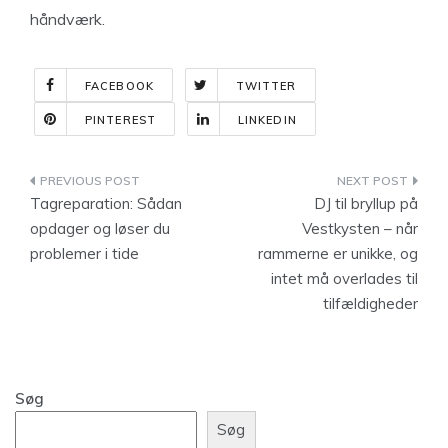
håndværk.
FACEBOOK
TWITTER
PINTEREST
LINKEDIN
Indlægsnavigation
Tagreparation: Sådan
DJ til bryllup på
opdager og løser du
Vestkysten – når
problemer i tide
rammerne er unikke, og
intet må overlades til
tilfældigheder
Søg
Søg