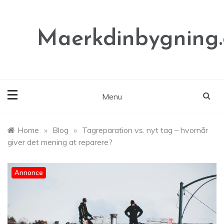
Skip
to
content
Maerkdinbygning
Menu
Home
»
Blog
»
Tagreparation vs. nyt tag – hvornår
giver det mening at reparere?
Annonce