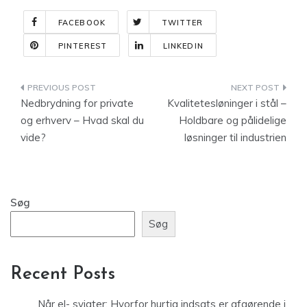
FACEBOOK
TWITTER
PINTEREST
LINKEDIN
Indlægsnavigation
Nedbrydning for private
Kvalitetesløninger i stål –
og erhverv – Hvad skal du
Holdbare og pålidelige
vide?
løsninger til industrien
Søg
Søg
Recent Posts
Når el- svigter: Hvorfor hurtig indsats er afgørende i