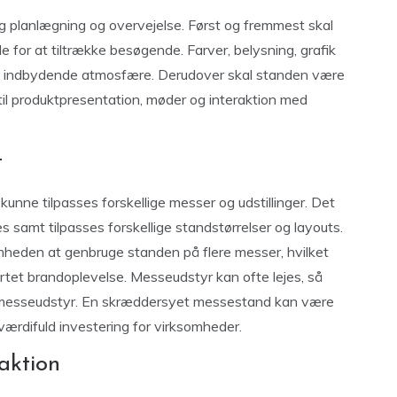
planlægning og overvejelse. Først og fremmest skal
e for at tiltrække besøgende. Farver, belysning, grafik
abe en indbydende atmosfære. Derudover skal standen være
til produktpresentation, møder og interaktion med
t
unne tilpasses forskellige messer og udstillinger. Det
 samt tilpasses forskellige standstørrelser og layouts.
ksomheden at genbruge standen på flere messer, hvilket
tet brandoplevelse. Messeudstyr kan ofte lejes, så
yt messeudstyr. En skræddersyet messestand kan være
værdifuld investering for virksomheder.
aktion