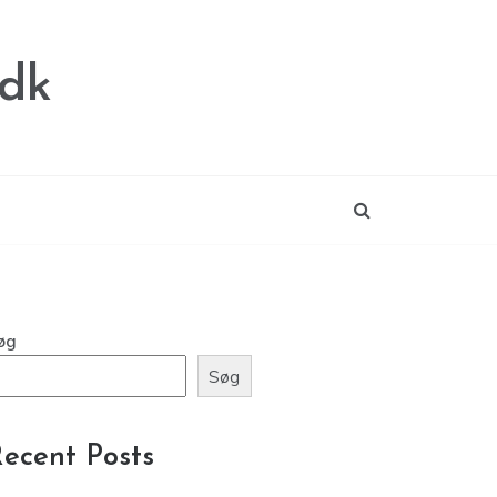
.dk
øg
Søg
ecent Posts