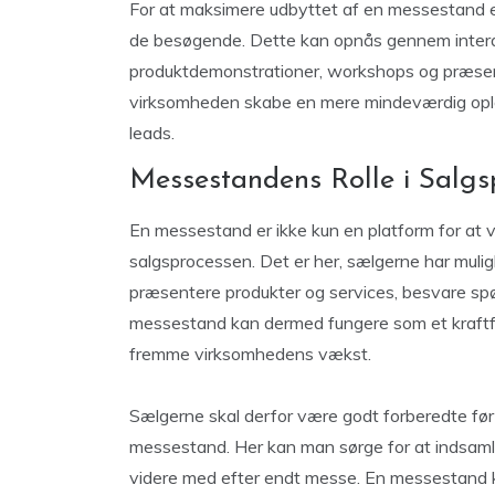
For at maksimere udbyttet af en messestand e
de besøgende. Dette kan opnås gennem inter
produktdemonstrationer, workshops og præsent
virksomheden skabe en mere mindeværdig oplev
leads.
Messestandens Rolle i Salgs
En messestand er ikke kun en platform for at v
salgsprocessen. Det er her, sælgerne har muligh
præsentere produkter og services, besvare spø
messestand kan dermed fungere som et kraftful
fremme virksomhedens vækst.
Sælgerne skal derfor være godt forberedte fø
messestand. Her kan man sørge for at indsaml
videre med efter endt messe. En messestand k