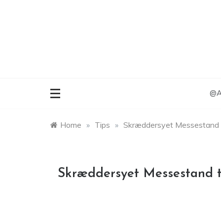
Skip
to
content
@An
Home
»
Tips
»
Skræddersyet Messestand 
Skræddersyet Messestand t