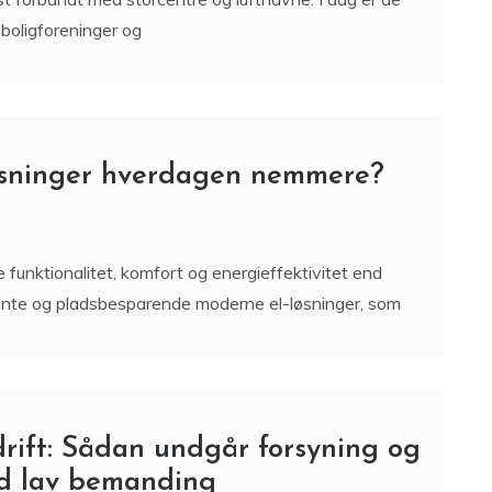
 forbandt med storcentre og lufthavne. I dag er de
 boligforeninger og
øsninger hverdagen nemmere?
de funktionalitet, komfort og energieffektivitet end
ligente og pladsbesparende moderne el-løsninger, som
ift: Sådan undgår forsyning og
ved lav bemanding