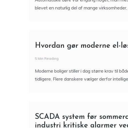
Automatiske døre var engang noget, man mest
blevet en naturlig del af mange virksomheder,
Hvordan gør moderne el-l
5 Min Reading
Moderne boliger stiller i dag større krav til bå
tidligere. Flere danskere vælger derfor intel
SCADA system før sommerdr
industri kritiske alarmer 