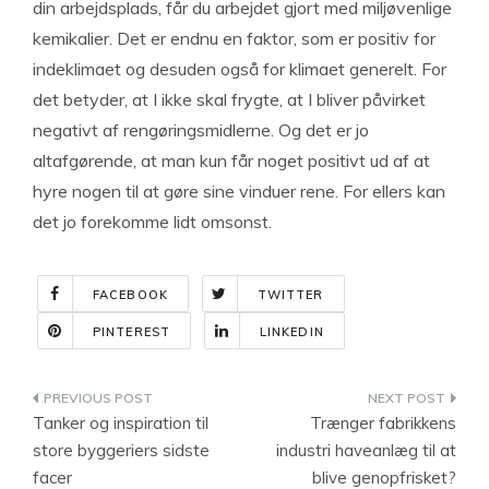
din arbejdsplads, får du arbejdet gjort med miljøvenlige
kemikalier. Det er endnu en faktor, som er positiv for
indeklimaet og desuden også for klimaet generelt. For
det betyder, at I ikke skal frygte, at I bliver påvirket
negativt af rengøringsmidlerne. Og det er jo
altafgørende, at man kun får noget positivt ud af at
hyre nogen til at gøre sine vinduer rene. For ellers kan
det jo forekomme lidt omsonst.
FACEBOOK
TWITTER
PINTEREST
LINKEDIN
Indlægsnavigation
Tanker og inspiration til
Trænger fabrikkens
store byggeriers sidste
industri haveanlæg til at
facer
blive genopfrisket?