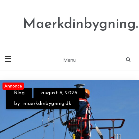
Skip
to
content
Maerkdinbygning
Menu
Annonce
Annonce
Blog
august 6, 2026
by
maerkdinbygning.dk