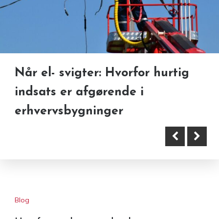
Når el- svigter: Hvorfor hurtig
Mandskabsudlejning i
indsats er afgørende i
byggeriet: sådan får du ekstra
erhvervsbygninger
hænder til travle projektfaser
Blog