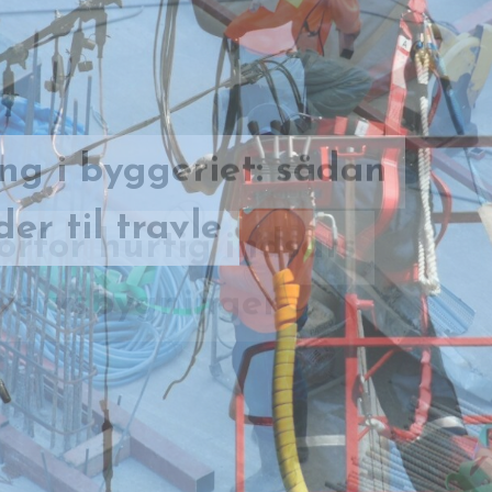
g i byggeriet: sådan
orfor hurtig indsats
er til travle
hvervsbygninger