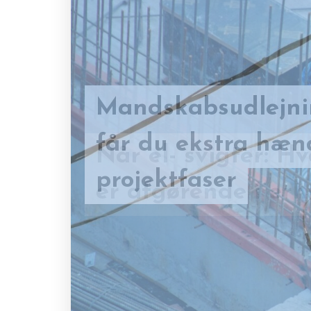
Mandskabsudlejnin
Når el- svigter: Hv
får du ekstra hænd
er afgørende i er
projektfaser